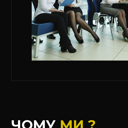
ЧОМУ
МИ ?