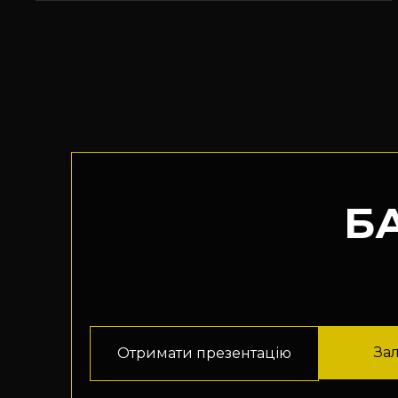
02
Фінанси і
бухгалтерія
03
HR і кадри
Б
04
Юридичний
супровід
За
Отримати презентацію