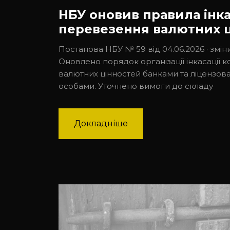
НБУ оновив правила інка
перевезення валютних 
Постанова НБУ № 59 від 04.06.2026 · зміни 
Оновлено порядок організації інкасації к
валютних цінностей банками та ліценз
особами. Уточнено вимоги до складу
Докладніше