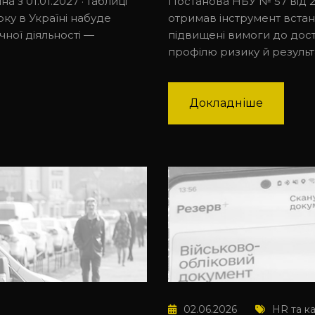
а з 01.01.2027 · таблиці
Постанова НБУ № 57 від 28
року в Україні набуде
отримав інструмент вста
чної діяльності —
підвищені вимоги до доста
профілю ризику й результ
Докладніше
02.06.2026
HR та к