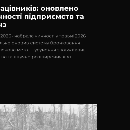
ацівників: оновлено
чності підприємств та
нз
026 · набрала чинності у травні 2026
нально оновив систему бронювання
Ключова мета — усунення зловживань
тва та штучне розширення квот.