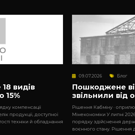
09.07.2026
Блог
 18 видів
Пошкоджене ві
ю 15%
звільнили від 
рядку компенсації
Рішення Кабміну · оприлю
ік продукції, доступної
Мінекономіки У липні 2026
ості техніки й обладнання
порядку здійснення держ
воєнного стану. Рішення 