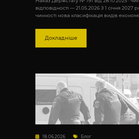
Наказ Держстату № 191 від 28.10.2025 · чинн
відповідності — 21.05.2026 З 1 січня 2027 
чинності нова класифікація видів економі
Докладніше
18.06.2026
Блог