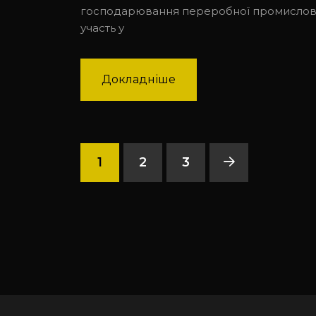
господарювання переробної промислово
участь у
Докладніше
1
2
3