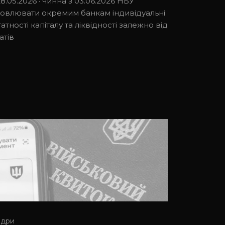
.05.2026 · чинна з 03.06.2026 НБУ
новлювати окремим банкам індивідуальні
тності капіталу та ліквідності залежно від
атів
адри