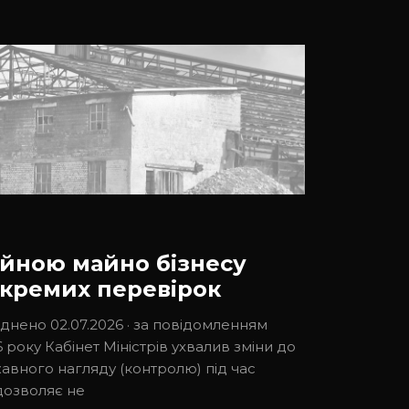
йною майно бізнесу
окремих перевірок
днено 02.07.2026 · за повідомленням
 року Кабінет Міністрів ухвалив зміни до
авного нагляду (контролю) під час
дозволяє не