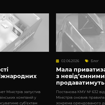
02.06.2026
Блог
сті
Мала приватиз
міжнародних
з невід’ємним
продаватимуть
ет Міністрів запустив
Постанова КМУ № 632 від 2
аїнських компаній у
Міністрів оновив правила 
суватиме суб’єктам
зокрема орендованого д