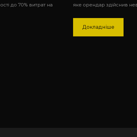
сті до 70% витрат на
яке орендар здійснив нев
Докладніше