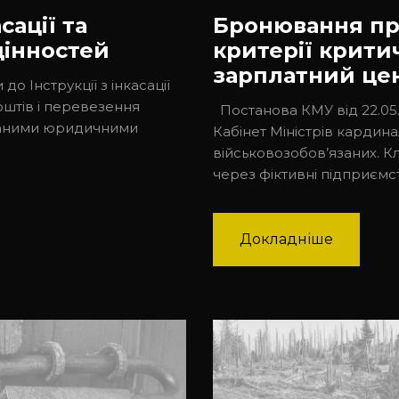
сації та
Бронювання пр
цінностей
критерії крити
зарплатний це
до Інструкції з інкасації
оштів і перевезення
Постанова КМУ від 22.05.2
ованими юридичними
Кабінет Міністрів карди
військовозобов’язаних. 
через фіктивні підприємс
Докладніше