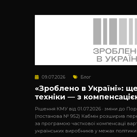
09.07.2026
Блог
«Зроблено в Україні»: ще
техніки — з компенсаціє
Рішення КМУ від 01.07.2026 · зміни до По
(постанова № 952) Кабмін розширив перел
за програмою часткової компенсації варт
українських виробників у межах політики