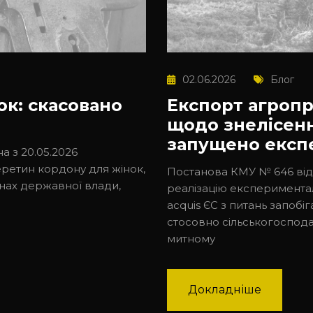
02.06.2026
Блог
ок: скасовано
Експорт агропр
щодо знелісення
запущено експ
а з 20.05.2026
ретин кордону для жінок,
Постанова КМУ № 646 від 
анах державної влади,
реалізацію експеримент
acquis ЄС з питань запобіг
стосовно сільськогосподар
митному
Докладніше