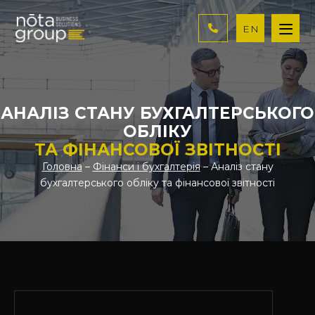
EN
АНАЛІЗ СТАНУ БУХГАЛТЕРСЬКОГО
ОБЛІКУ
ТА ФІНАНСОВОЇ ЗВІТНОСТІ
Головна
–
Фінанси і бухгалтерія
– Аналіз стану
бухгалтерського обліку та фінансової звітності