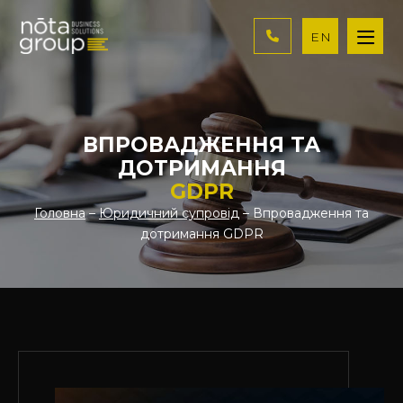
EN
ВПРОВАДЖЕННЯ ТА
ДОТРИМАННЯ
GDPR
Головна
–
Юридичний супровід
– Впровадження та
дотримання GDPR