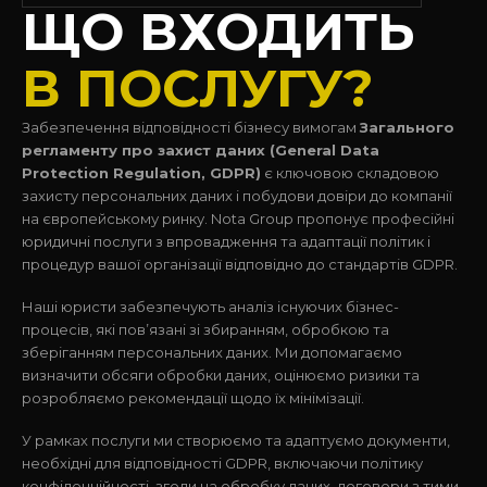
ЩО ВХОДИТЬ
В ПОСЛУГУ?
Забезпечення відповідності бізнесу вимогам
Загального
регламенту про захист даних (General Data
Protection Regulation, GDPR)
є ключовою складовою
захисту персональних даних і побудови довіри до компанії
на європейському ринку. Nota Group пропонує професійні
юридичні послуги з впровадження та адаптації політик і
процедур вашої організації відповідно до стандартів GDPR.
Наші юристи забезпечують аналіз існуючих бізнес-
процесів, які пов’язані зі збиранням, обробкою та
зберіганням персональних даних. Ми допомагаємо
визначити обсяги обробки даних, оцінюємо ризики та
розробляємо рекомендації щодо їх мінімізації.
У рамках послуги ми створюємо та адаптуємо документи,
необхідні для відповідності GDPR, включаючи політику
конфіденційності, згоди на обробку даних, договори з тими,