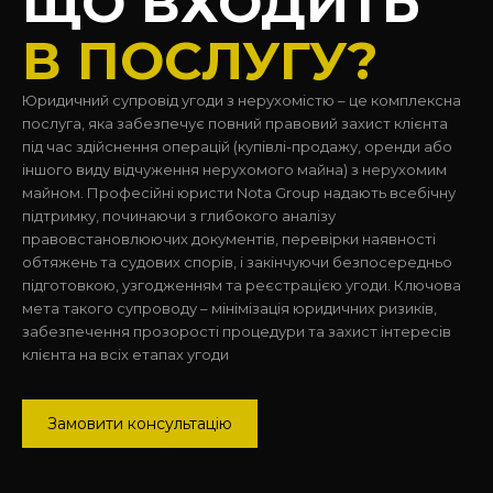
ЩО ВХОДИТЬ
В ПОСЛУГУ?
Юридичний супровід угоди з нерухомістю – це комплексна
послуга, яка забезпечує повний правовий захист клієнта
під час здійснення операцій (купівлі-продажу, оренди або
іншого виду відчуження нерухомого майна) з нерухомим
майном. Професійні юристи Nota Group надають всебічну
підтримку, починаючи з глибокого аналізу
правовстановлюючих документів, перевірки наявності
обтяжень та судових спорів, і закінчуючи безпосередньо
підготовкою, узгодженням та реєстрацією угоди. Ключова
мета такого супроводу – мінімізація юридичних ризиків,
забезпечення прозорості процедури та захист інтересів
клієнта на всіх етапах угоди
Замовити консультацію