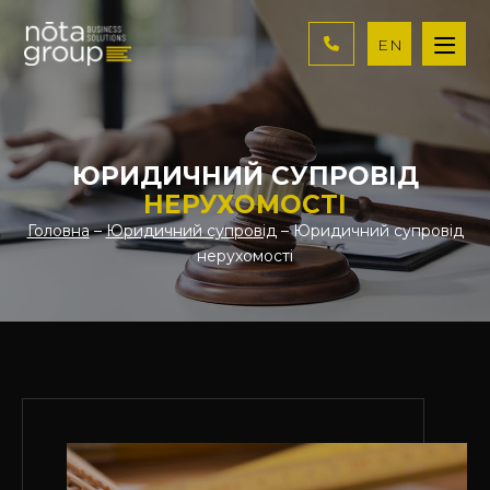
EN
ЮРИДИЧНИЙ СУПРОВІД
НЕРУХОМОСТІ
Головна
–
Юридичний супровід
– Юридичний супровід
нерухомості