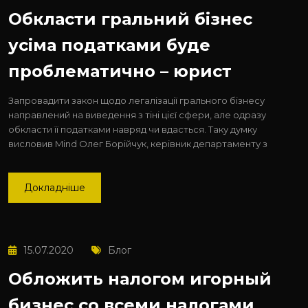
Обкласти гральний бізнес
усіма податками буде
проблематично – юрист
Запровадити закон щодо легалізації грального бізнесу
направлений на виведення з тіні цієї сфери, але одразу
обкласти її податками навряд чи вдасться. Таку думку
висловив Mind Олег Борійчук, керівник департаменту з
Докладніше
15.07.2020
Блог
Обложить налогом игорный
бизнес со всеми налогами