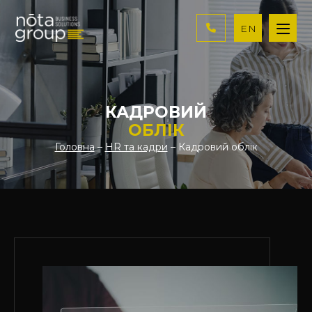
EN
КАДРОВИЙ
ОБЛІК
Головна
–
HR та кадри
– Кадровий облік