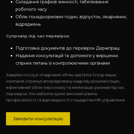
Складання графіків змінності, табелювання
робочого часу
Облік понаднормових годин, відпусток, лікарняних,
відряджень
Супровід під час перевірок
:
Підготовка документів до перевірок Держпраці
Надання консультацій та допомоги у вирішенні
спірних питань із контролюючими органами
Завдяки послузі «Кадровий облік» від Nota Group ваша
компанія отримує впорядковану кадрову документацію,
ефективний облік персоналу та мінімізацію ризиків під час
перевірок. Ми забезпечуємо високий рівень
професійності та відповідності стандартам HR-управління
Замовити консультацію