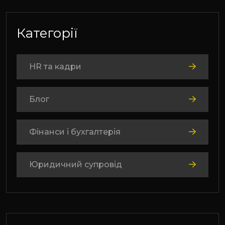
Категорії
HR та кадри
Блог
Фінанси і бухгалтерія
Юридичний супровід