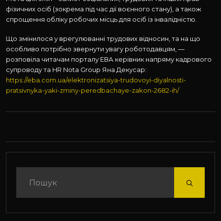
фізичних осіб (зокрема під час дії воєнного стану), а також
спрощення обліку робочих місць для осіб із інвалідністю.
Що змінилося у врегулюванні трудових відносин, та на що
особливо потрібно звернути увагу роботодавцям, —
розповіла читачам порталу ЕВА керівник напряму кадрового
супроводу та HR Nota Group Яна Декусар:
https://eba.com.ua/elektronizatsiya-trudovoyi-diyalnosti-
pratsivnyka-yaki-zminy-peredbachaye-zakon-2682-ih/