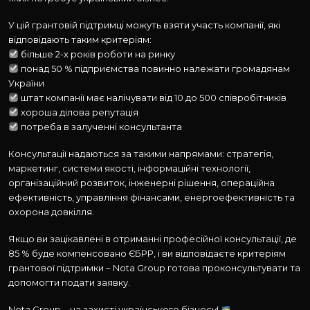
У цій грантовій підтримці можуть взяти участь компанії, які
відповідають таким критеріям:
більше 2-х років роботи на ринку
понад 50 % підприємства повинно належати громадянам
України
штат компанії має налічувати від 10 до 500 співробітників
хороша ділова репутація
потреба в залученні консультанта
Консультації надаються за такими напрямами: стратегія,
маркетинг, системи якості, інформаційні технології,
організаційний розвиток, інженерні рішення, операційна
ефективність, управління фінансами, енергоефективність та
охорона довкілля.
Якщо ви зацікавлені в отриманні професійної консультації, де
85 % буде компенсовано ЄБРР, і ви відповідаєте критеріям
грантової підтримки – Nota Group готова проконсультувати та
допомогти подати заявку.
Nota Group – на захисті українського бізнесу!