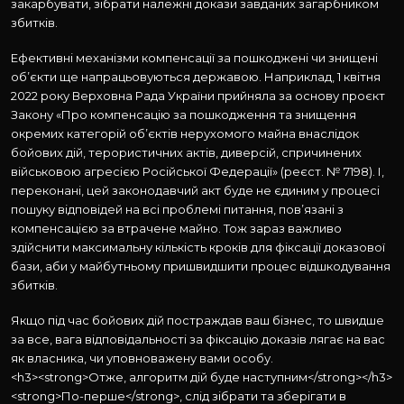
закарбувати, зібрати належні докази завданих загарбником
збитків.
Ефективні механізми компенсації за пошкоджені чи знищені
об’єкти ще напрацьовуються державою. Наприклад, 1 квітня
2022 року Верховна Рада України прийняла за основу проєкт
Закону «Про компенсацію за пошкодження та знищення
окремих категорій об’єктів нерухомого майна внаслідок
бойових дій, терористичних актів, диверсій, спричинених
військовою агресією Російської Федерації» (реєст. № 7198). І,
переконані, цей законодавчий акт буде не єдиним у процесі
пошуку відповідей на всі проблемі питання, пов’язані з
компенсацією за втрачене майно. Тож зараз важливо
здійснити максимальну кількість кроків для фіксації доказової
бази, аби у майбутньому пришвидшити процес відшкодування
збитків.
Якщо під час бойових дій постраждав ваш бізнес, то швидше
за все, вага відповідальності за фіксацію доказів лягає на вас
як власника, чи уповноважену вами особу.
<h3><strong>Отже, алгоритм дій буде наступним</strong></h3>
<strong>По-перше</strong>, слід зібрати та зберігати в