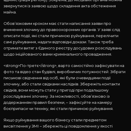
звернутися із заявою щодо складення акта обстеження
майна.
Обов’язковим кроком має стати написання заяви про
вчинення злочину до правоохоронних органів. У заяві слід
описати події, які стали причиною руйнування, перелічити
самі руйнування, надати відповідні докази. Також треба
отримати витяг з Єдиного реєстру досудових розслідувань
щодо ініційованого вами кримінального провадження.
<strong>По-третє</strong>, варто самостійно зафіксувати на
фото та відео стан будівлі, виробничих потужностей. Зібрати
письмові свідчення від осіб, які були очевидцями події
злочину, або стали свідками наслідків. Збережіть контакти
свідків, вони можуть стати у пригоді при подальшому
розслідуванні злочину. За можливості, обов’язково із
додержанням правил безпеки, – зафіксуйте на камеру
боєприпаси чи техніку, які стали причиною руйнування.
Якщо руйнування вашого бізнесу стали предметом
висвітлення у ЗМІ – збережіть ці повідомлення у якості