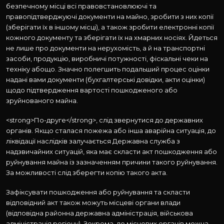
безпечному місці всі правовстановлюючі та
правопідтверджуючі документи на майно, зробити з них копії
(зберігати їх в іншому місці), а також зробити електронні копії
кожного документу та зберігати їх на хмарних носіях. Йдеться
не лише про документи на нерухомість, а й на транспортні
засоби, продукцію, виробничі потужності, фіскальні чеки на
техніку абощо. Значно полегшить подальший процес оцінки
надані вами документи (бухгалтерські довідки, акти оцінки)
щодо підтвердження вартості пошкодженого або
зруйнованого майна.
<strong>По-друге</strong>, слід звернутися до державних
органів. Якщо сталася пожежа або інша аварійна ситуація, до
ліквідації наслідків залучається Державна служба з
надзвичайних ситуацій, яка має скласти акт пошкодження або
руйнування майна із зазначенням причини такого руйнування.
За можливості слід зберегти копію такого акта.
Зафіксувати пошкодження або руйнування та скласти
відповідний акт також можуть місцеві органи влади
(відповідна районна державна адміністрація, військова
адміністрація регіону). Зокрема, до місцевих органів можна