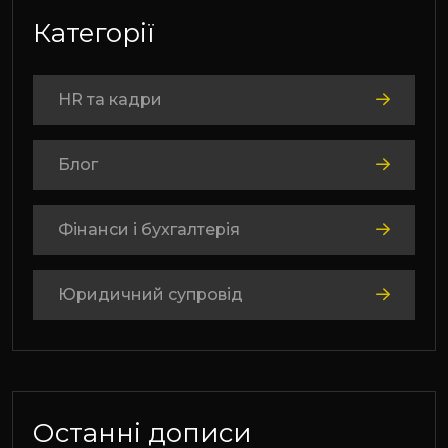
Категорії
HR та кадри
Блог
Фінанси і бухгалтерія
Юридичний супровід
Останні дописи