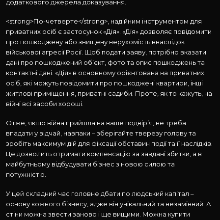
додаткового джерела доказування.
<strong>По-четверте</strong>, надійним інструментом для
приватних осіб є застосунок «Дія». «Дія» дозволяє повідомити
про пошкоджену або знищену нерухомість внаслідок
військової агресії Росії. Щоб подати заяву, потрібно вказати
дані про пошкоджений об’єкт, фото та опис пошкоджень та
контактні дані. «Дія» в основному орієнтована на приватних
осіб, які можуть повідомити про пошкоджені квартири, інші
житлові приміщення, приватні садиби. Проте, як то кажуть, на
війні всі засоби хороші.
Отже, якщо війна прийшла на ваше подвір’я, не треба
впадати у відчай, навпаки – зберігайте тверезу голову та
зробіть максимум дій для фіксації обставин події та її наслідків.
Це дозволить отримати компенсацію за завдані збитки, а в
майбутньому відбудувати бізнес з новою силою та
потужністю.
У цей складний час головне дбати по людський капітал –
основу кожного бізнесу, адже він унікальний та незамінний. А
стіни можна звести заново і ще вищими. Можна купити