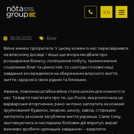
EN
25.05.2022
Блог
Війна змінює пріоритети. У цьому кожен із нас пересвідчився
на власному досвіді. І якщо ще вчора ми дбали про
розширення бізнесу, поліпшення побуту, примноження
соціальних благ та цінностей, то сьогодні головні наші
завдання зосередилися на збереженні власного життя,
життя і здоров’я своїх рідних та близьких.
Авжеж, повномасштабна війна стала шоком для кожного із
нас. Та варто пам’ятати про те, що Росія, яка розпочала це
варварське вторгнення, рано чи пізно заплатить за кожний
зруйнований будинок, лікарню, школу, завод, сторицею
заплатить за кожне загублене життя українця. Саме тому,
зіштовхуючись із наслідками бойових дій впритул, вкрай
важливо зробити «домашнє завдання» – закріпити,