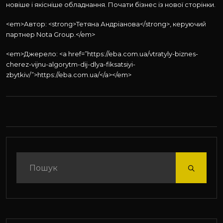
новіше і якісніше обладнання. Почати бізнес із нової сторінки.
<em>Автор: <strong>Тетяна Андріанова</strong>, керуючий
партнер Nota Group.</em>
<em>Джерело: <a href=”https://eba.com.ua/vtratyly-biznes-
cherez-vijnu-algorytm-dij-dlya-fiksatsiyi-
zbytkiv/”>https://eba.com.ua/</a></em>