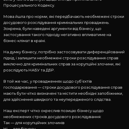
Процесуального Кодексу.
Мова йшла про норми, які передбачають необмежені строки
досудового розслідування кримінальних проваджень.
Зокрема, були наведені аргументи від бізнесу, що
застосування такого підходу негативно впливатиме на
бізнес-клімат в країні.
На думку бізнесу, потрібно застосовувати диференційований
підхід, і залишити необмежені строки розслідування справ
виключно для кримінальних справ за корупційні злочини, які
розслідують НАБУ та ДБР.
В той же час, у провадженнях щодо суб’єктів
господарювання — строки досудового розслідування справ
мають бути чітко визначені та містити необхідні запобіжники,
для здійснення швидкого та неупередженого слідства.
Наш експерт чітко окреслив позицію бізнесу щодо
необмежених строків досудового розслідування:
Так — для корупційних злочинів
Ні — для бізнесу.