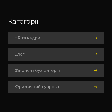
Категорії
HR та кадри
Блог
Фінанси і бухгалтерія
Юридичний супровід