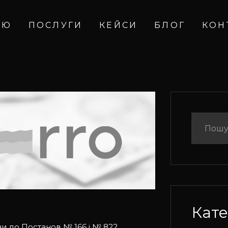
ІЮ
ПОСЛУГИ
КЕЙСИ
БЛОГ
КОН
Кате
ни до Постанов № 166 і № 822