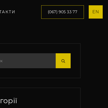
EN
(067) 905 33 77
ТАКТИ
горії