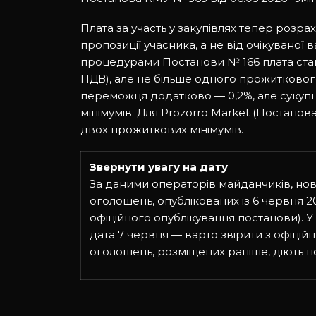
Плата за участь у закупівлях тепер розра
пропозиції учасника, а не від очікуваної 
процедурами Постанови № 166 плата стан
ПДВ), але не більше одного прожиткового
переможця додатково — 0,2%, але сукуп
мінімумів. Для Prozorro Market (Постанов
двох прожиткових мінімумів.
Звернути увагу на дату
За даними операторів майданчиків, нов
оголошень, опублікованих із 6 червня 20
офіційного опублікування постанови). У
дата 7 червня — варто звірити з офіцій
оголошень, розміщених раніше, діють п