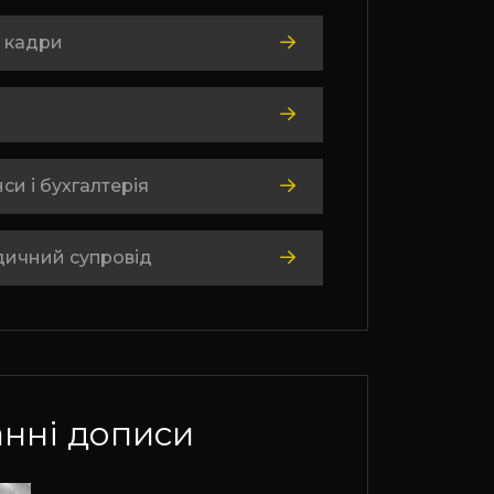
 кадри
си і бухгалтерія
ичний супровід
нні дописи