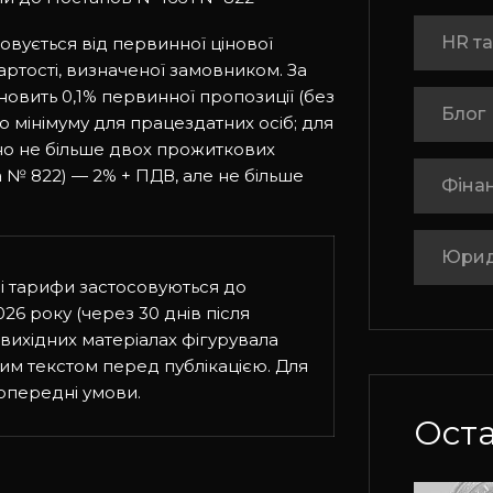
HR та
ховується від первинної цінової
вартості, визначеної замовником. За
овить 0,1% первинної пропозиції (без
Блог
 мінімуму для працездатних осіб; для
но не більше двох прожиткових
а № 822) — 2% + ПДВ, але не більше
Фінан
Юрид
і тарифи застосовуються до
26 року (через 30 днів після
 вихідних матеріалах фігурувала
ним текстом перед публікацією. Для
опередні умови.
Оста