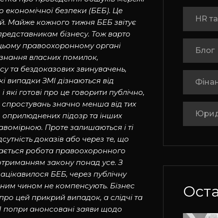
о економічної безпеки (БЕБ). Це
HR та
й. Майже кожного тижня БЕБ звітує
представникам бізнесу. Тож варто
в цьому правоохоронному органі
Блог
изнання власних помилок,
су та бездоказових звинувачень,
кі випадки ЗМІ дізнаються від
Фінан
і які готові про це говорити публічно,
ких спростувань значно менша від тих
Юрид
ед оприлюднених підозр та інших
авомірною. Проте залишаються і ті
сутність доказів або через те, що
Здається робота правоохоронного
дотриманням закону понад усе. З
зацікавилося БЕБ, через публічну
жодним чином не компенсують. Бізнес
Оста
про цей прикрий випадок, а слідчі та
І попри анонсовані заяви щодо