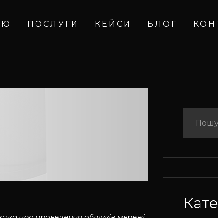
ІЮ
ПОСЛУГИ
КЕЙСИ
БЛОГ
КОН
Кате
істка про проведення обшуків мережі