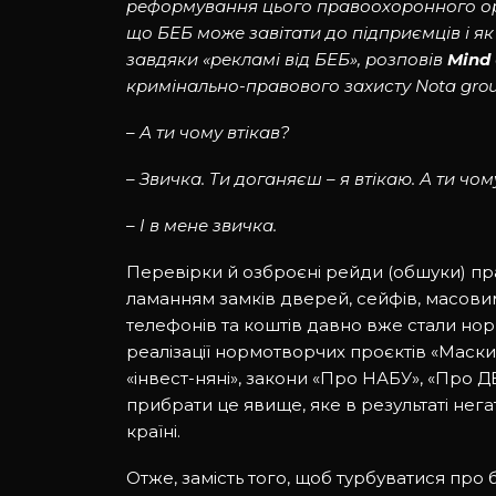
реформування цього правоохоронного орг
що БЕБ може завітати до підприємців і я
завдяки «рекламі від БЕБ», розповів
Mind
кримінально-правового захисту Nota gro
– А ти чому втікав?
– Звичка. Ти доганяєш – я втікаю. А ти чо
– І в мене звичка.
Перевірки й озброєні рейди (обшуки) пр
ламанням замків дверей, сейфів, масови
телефонів та коштів давно вже стали нор
реалізації нормотворчих проєктів «Маски-
«інвест-няні», закони «Про НАБУ», «Про 
прибрати це явище, яке в результаті нега
країні.
Отже, замість того, щоб турбуватися про 