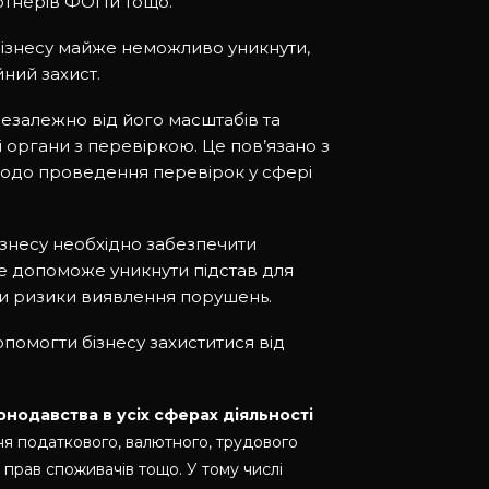
артнерів ФОПи тощо.
бізнесу майже неможливо уникнути,
йний захист.
 незалежно від його масштабів та
 органи з перевіркою. Це пов’язано з
одо проведення перевірок у сфері
бізнесу необхідно забезпечити
е допоможе уникнути підстав для
ити ризики виявлення порушень.
опомогти бізнесу захиститися від
нодавства в усіх сферах діяльності
ня податкового, валютного, трудового
 прав споживачів тощо. У тому числі