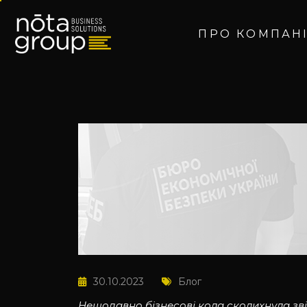
ПРО КОМПАН
30.10.2023
Блог
Нещодавно бізнесові кола сколихнула зв