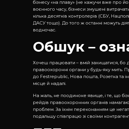
бізнесу «на плаву» (не кажучи вже про й
воєнного часу, бізнеси змушені витрачати 
кілька десятків контролерів (СБУ, Нацпол
ДАСУ тощо). До того ж останні можуть ді
водночас.
Обшук – озн
Хочеш працювати – вмій захищатися, бо 
правоохоронні органи у будь-яку мить. Пр
до Festrepublic, Нова пошта, Розетка та ін
місце й надалі.
На жаль, не поодиноке явище, і те, що бі
рейдів правоохоронних органів намагают
проблем. За їхнім переконанням це негат
подальшу співпрацю зі своїми контраген