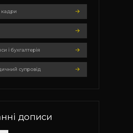
 кадри
си і бухгалтерія
ичний супровід
нні дописи