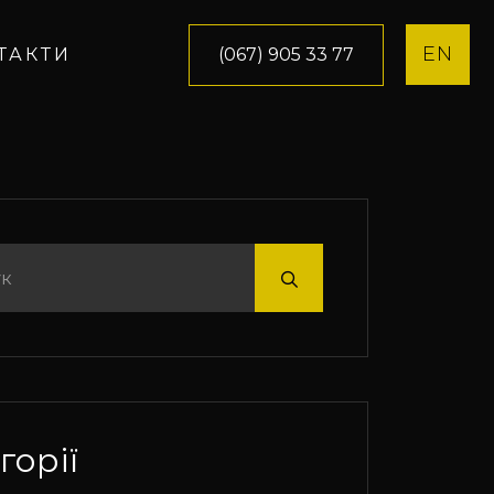
EN
(067) 905 33 77
ТАКТИ
горії