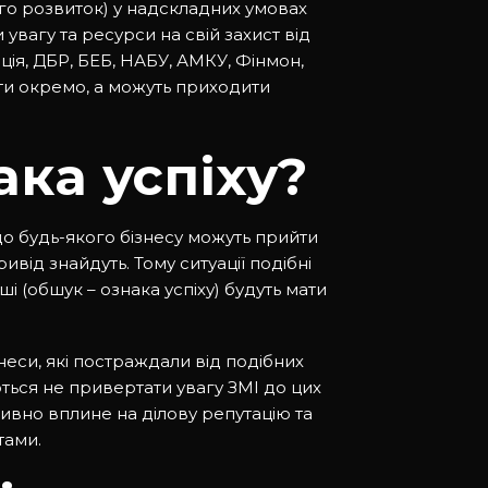
ого розвиток) у надскладних умовах
увагу та ресурси на свій захист від
іція, ДБР, БЕБ, НАБУ, АМКУ, Фінмон,
яти окремо, а можуть приходити
ака успіху?
до будь-якого бізнесу можуть прийти
ивід знайдуть. Тому ситуації подібні
ші (обшук – ознака успіху) будуть мати
знеси, які постраждали від подібних
ься не привертати увагу ЗМІ до цих
ивно вплине на ділову репутацію та
тами.