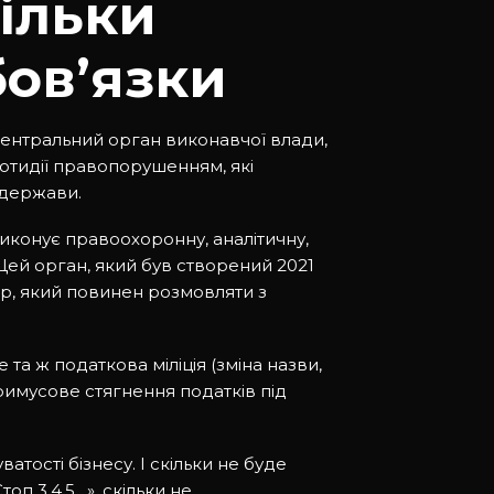
тільки
бов’язки
центральний орган виконавчої влади,
отидії правопорушенням, які
 держави.
иконує правоохоронну, аналітичну,
 Цей орган, який був створений 2021
тр, який повинен розмовляти з
та ж податкова міліція (зміна назви,
 примусове стягнення податків під
тості бізнесу. І скільки не буде
оп 3,4,5…», скільки не