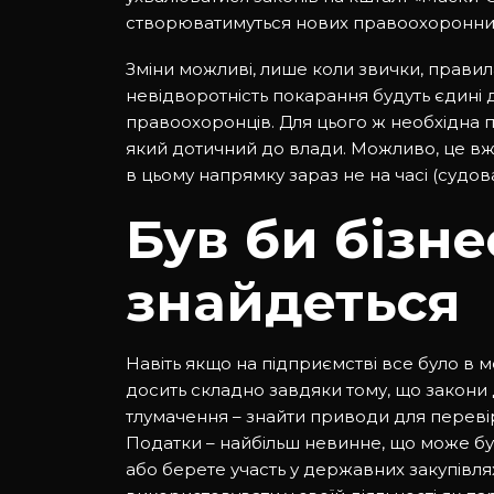
створюватимуться нових правоохоронних о
Зміни можливі, лише коли звички, правила
невідворотність покарання будуть єдині для
правоохоронців. Для цього ж необхідна по
який дотичний до влади. Можливо, це вже
в цьому напрямку зараз не на часі (судо
Був би бізне
знайдеться
Навіть якщо на підприємстві все було в 
досить складно завдяки тому, що закони
тлумачення – знайти приводи для переві
Податки – найбільш невинне, що може бут
або берете участь у державних закупівля