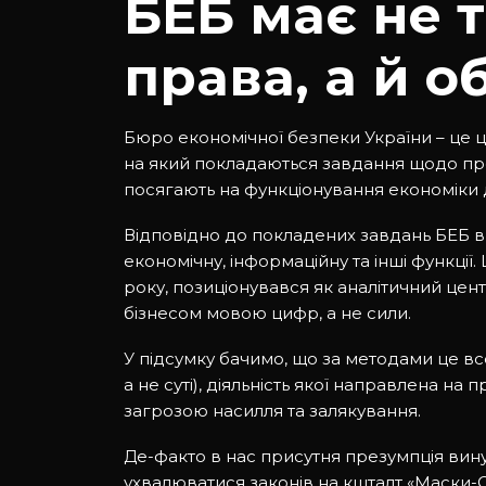
БЕБ має не 
права, а й о
Бюро економічної безпеки України – це 
на який покладаються завдання щодо пр
посягають на функціонування економіки
Відповідно до покладених завдань БЕБ в
економічну, інформаційну та інші функції.
року, позиціонувався як аналітичний цен
бізнесом мовою цифр, а не сили.
У підсумку бачимо, що за методами це все 
а не суті), діяльність якої направлена на
загрозою насилля та залякування.
Де-факто в нас присутня презумпція винува
ухвалюватися законів на кшталт «Маски-Ст