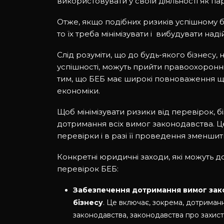
використовувати у своїй діяльності як п
Отже, якщо подібних ризиків успішному 
то їх треба мінімізувати і вибудувати наді
Слід розуміти, що до будь-якого бізнесу,
успішності, можуть прийти правоохоронні
тим, що БЕБ має широкі повноваження щ
економіки.
Щоб мінімізувати ризики від перевірок, 
дотримання всіх вимог законодавства. Ц
перевірки і в разі її проведення зменш
Конкретні юридичні заходи, які можуть д
перевірок БЕБ:
Забезпечення дотримання вимог зако
бізнесу
. Це включає, зокрема, дотриман
законодавства, законодавства про захист