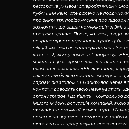
ресторанів у Львові співробітниками Бюр
публічний кейс, але далеко не поодиноки
про викриття, повідомлення про підозри 
зазначити, що відділ комунікацій зі ЗМІ 
працює вправно. Проте, на жаль, щодо в
неправомірного втручання в роботу бізне
офіційних заяв не спостерігається. Про та
компаній, яких у чомусь обвинувачує БЕБ, 
мають на це енергію і час. І кількість та
релізів, які розсилає БЕБ. Звичайно, сер
слідчих дій більша частина
, імовірно,
є пр
справи, які згодом БЕБ закриває через від
компанії доводять свою невинуватість. 
органу триває, і це тішить – контроль за 
іншого ж боку, репутація компаній, якою 
активність останньої зазнає втрат, і їх 
полегшено видихає і намагається забути 
піарники БЕБ продовжують свою справу. 