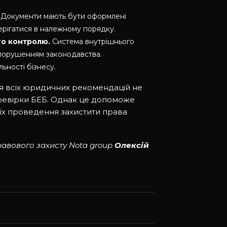
Документи мають бути оформлені
ерігатися в належному порядку.
о контролю.
Система внутрішнього
 порушенням законодавства.
ьності бізнесу.
я всіх юридичних рекомендацій не
перевірки БЕБ. Однак це допоможе
і їх проведення захистити права
равового захисту Nota group
Олексій