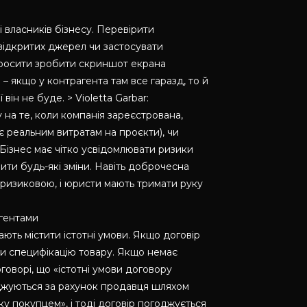
 власників бізнесу. Перевірити
 відкритих джерел чи застосувати
просити зробити скриншот екрана
– якщо у контрагента там все гаразд, то й
він не буде. > Violetta Garbar:
 на те, коли компанія зареєстрована,
ає реальним витратам на проєкти), чи
 Бізнес має чітко усвідомлювати ризики
ити будь-які зміни. Навіть доброчесна
 ризиковою, і юристи мають тримати руку
агентами
ють містити істотні умови. Якщо договір
ити специфікацію товару. Якщо немає
говорі, що «істотні умови договору
годжуються за рахунок продавця шляхом
ку покупцем», і тоді договір погоджується