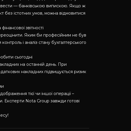
довести — банківською випискою. Якщо ж
кт без істотних умов, можна відмовитися
 фінансової звітності
ереоцінити. Яким би професійним не був
 контроль і аналіз стану бухгалтерського
робити сьогодні
акладних на останній день. При
 податкових накладних підвищується ризик
ми
ображення тієї чи іншої операції –
ми. Експерти Nota Group завжди готові
есу!