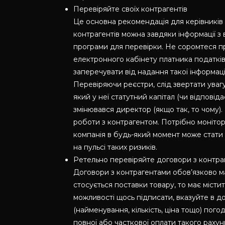
Перевіряйте своїх контрагентів
Це основна рекомендація для керівників і
контрагентів можна завдяки інформації з
програми для перевірки. Не соромтеся 
електронного кабінету платника податків 
заперечувати від надання такої інформації 
Перевіряючи реєстри, слід звертати увагу
який у неї статутний капітал (чи відповід
змінювався директор (якщо так, то чому).
роботи з контрагентом. Потрібно монітор
компанія в будь-який момент може стати
на пульсі таких ризиків.
Ретельно перевіряйте договори з контр
Договори з контрагентами обов’язково ма
стосується поставки товару, то має міст
можливості щось підписати, вказуйте в до
(найменування, кількість, ціна тощо) по
повної або часткової оплати такого рахун