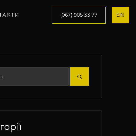
EN
(067) 905 33 77
ТАКТИ
горії