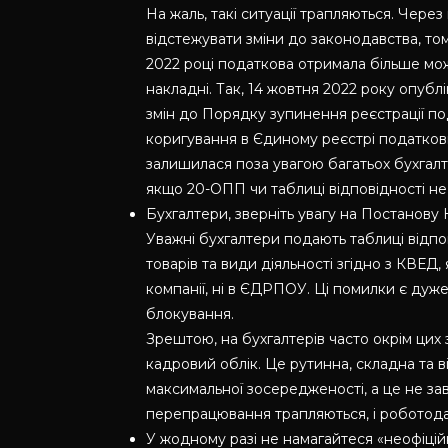
На жаль, такі ситуації трапляються. Через
відстежувати зміни до законодавства, то
2022 році податкова отримала більше мо
накладні. Так, 14 жовтня 2022 року опу
змін до Порядку зупинення реєстрації по
коригування в Єдиному реєстрі податков
залишилася поза увагою багатьох бухгалт
якщо 20-ОПП чи таблиці відповідності не
Бухгалтери, зверніть увагу на Постанову
Уважні бухгалтери подають таблиці відпо
товарів та види діяльності згідно з КВЕД, 
компанії, ні в ЄДРПОУ. Ці помилки є ду
блокування.
Зрештою, на бухгалтерів часто окрім цих
кадровий облік. Це рутинна, складна та 
максимальної зосередженості, а це не за
перепрацювання трапляються, і роботода
У жодному разі не намагайтеся «неофіці