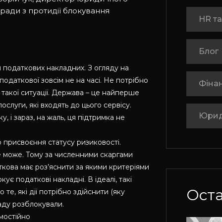
ради з протидії блокування
HR та
Блог
 податкових накладних. З огляду на
податкової зовсім не на часі. Не потрібно
Фінан
такої ситуації. Держава – це найперше
ослуги, які входять до цього сервісу.
Юрид
, і зараз, на жаль, ця підтримка не
 присвоєння статусу ризиковості.
не може. Тому за численними скаргами
ткова має роз’яснити за якими критеріями
ує податкові накладні. В ідеалі, такі
Оста
те, які дії потрібно здійснити (яку
аду розблокували.
мостійно