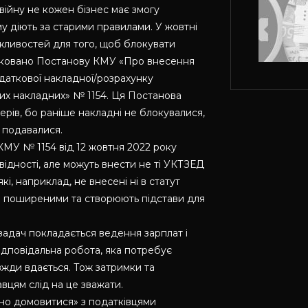
 війну не кожен бізнес має змогу
му діють за старими правилами. У жовтні
жливостей для того, щоб блокувати
бліковано Постанову КМУ «Про внесення
даткової накладної/розрахунку
их накладних» № 1154. Ця Постанова
ерів, бо раніше накладні не блокувалися,
 подавалися.
 КМУ № 1154 від 12 жовтня 2022 року
відності, але можуть внести не ті УКТЗЕД
які, наприклад, не внесені ні в статут
же поширеними та створюють підстави для
 задач покладається ведення зарплат і
відповідальна робота, яка потребує
вжди вдається. Тож затримки та
вцям слід на це зважати.
йно домовитися» з податківцями