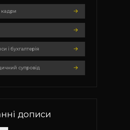
 кадри
си і бухгалтерія
ичний супровід
нні дописи