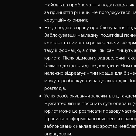
Найбільша проблема — у податківцях, які
за прийняття рішень. Не погоджуйтеся на
корупційних ризиків.
Не доводьте справу про блокування пода
Заблокувавши накладну, податківці почи
компанії та вимагати розяснень чи інформ
таку інформацію, а є такі, які самі пишут
юриста. Після відмови у задоволенні тако
бажано до цієї стадії не доводити. Чим 
належно відреагує – тим краще для бізне
можуть розблокувати за декілька днів. Ін
розглядів.
Успіх розблокування залежить від тандему
Бухгалтер ліпше пояснить суть операції (
юрист може це розписати правову частин
Правильно сформовані пояснення є запор
заблокованих накладних зростає невблаган
опрацювати.