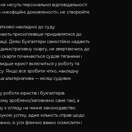
 не несуть персональної відповідальності
 «неофіційні домовленості», не створюйте
ткової накладної до суду
нають прискіпливіше придивлятися до
ації. Деякі бухгалтери самостійно надають
ь адміністративну скаргу, не звертаючись до
ї скарги починаються судові тяганини і
швидше юрист включиться у роботу та
су. Якщо все зробити чітко, накладну
ша альтернатива — місяці судових
 роботи юристів і бухгалтерів.
чому зроблено/заповнено саме так), а
у з огляду на чинне законодавство.
укою успіху, адже кількість справ щодо
но, їх усіх фізично важко осмислити і