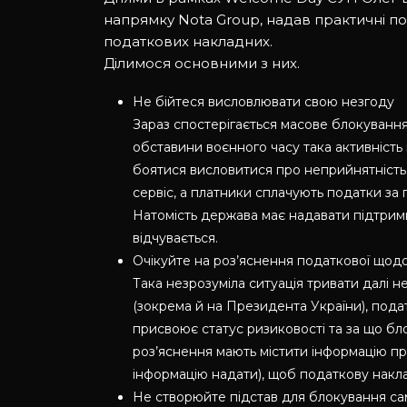
напрямку Nota Group, надав практичні по
податкових накладних.
Ділимося основними з них.
Не бійтеся висловлювати свою незгоду
Зараз спостерігається масове блокування
обставини воєнного часу така активність 
боятися висловитися про неприйнятність 
сервіс, а платники сплачують податки за п
Натомість держава має надавати підтримку
відчувається.
Очікуйте на роз’яснення податкової щодо
Така незрозуміла ситуація тривати далі 
(зокрема й на Президента України), пода
присвоює статус ризиковості та за що блок
роз’яснення мають містити інформацію про 
інформацію надати), щоб податкову накл
Не створюйте підстав для блокування са