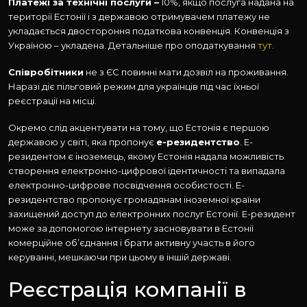
Платежі за технічні послуги –
10%, якщо послуга надана на
території Естонії і з державою отримувачем платежу не
укладається двостороння податкова конвенція. Конвенція з
Україною – укладена. Детальніше про оподаткування
тут
.
Співробітники
не з ЄС повинні мати дозвіл на проживання.
Наразі діє пільговий режим для українців під час їхньої
реєстрації на місці.
Окремо слід акцентувати на тому, що Естонія є першою
державою у світі, яка пропонує
е-резидентство
. Е-
резидентом є іноземець, якому Естонія надала можливість
створення електронно-цифрової ідентичності та випадала
електронно-цифрове посвідчення особистості. Е-
резидентство пропонує громадянам іноземної країни
захищений доступ до електронних послуг Естонії. Е-резидент
може за допомогою інтернету засновувати в Естонії
комерційне об’єднання і брати активну участь в його
керуванні, мешкаючи при цьому в іншій державі.
Реєстрація компанії в