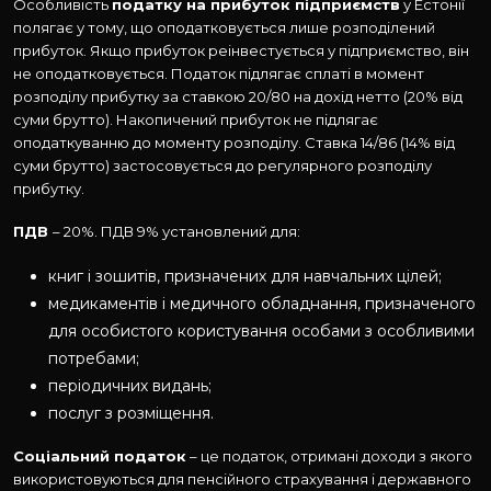
Особливість
податку на прибуток підприємств
у Естонії
полягає у тому, що оподатковується лише розподілений
прибуток. Якщо прибуток реінвестується у підприємство, він
не оподатковується. Податок підлягає сплаті в момент
розподілу прибутку за ставкою 20/80 на дохід нетто (20% від
суми брутто). Накопичений прибуток не підлягає
оподаткуванню до моменту розподілу. Ставка 14/86 (14% від
суми брутто) застосовується до регулярного розподілу
прибутку.
ПДВ
– 20%. ПДВ 9% установлений для:
книг і зошитів, призначених для навчальних цілей;
медикаментів і медичного обладнання, призначеного
для особистого користування особами з особливими
потребами;
періодичних видань;
послуг з розміщення.
Соціальний податок
– це податок, отримані доходи з якого
використовуються для пенсійного страхування і державного