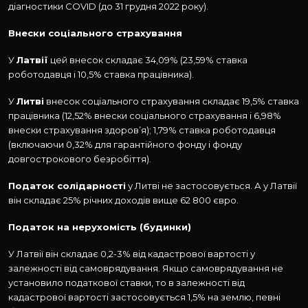
діагностики COVID (до 31 грудня 2022 року).
Внески соціального страхування
У
Латвії
цей внесок складає 34,09% (23,59% ставка
роботодавця і 10,5% ставка працівника).
У
Литві
внесок соціального страхування складає 19,5% ставка
працівника (12,52% внески соціального страхування і 6,98%
внески страхування здоров’я); 1,79% ставка роботодавця
(включаючи 0,32% для гарантійного фонду і фонду
довгострокового безробіття).
Податок солідарності
у Литві не застосовується. А у Латвії
він складає 25% річних доходів вище 62 800 євро.
Податок на нерухомість (будинки)
У Латвії він складає 0,2-3% від кадастрової вартості у
залежності від самоврядування. Якщо самоврядування не
установило податкової ставки, то в залежності від
кадастрової вартості застосовується 1,5% на землю, певні