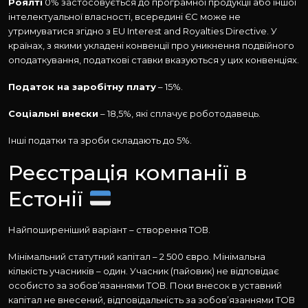
Роялті
0% застосовується до програмної продукції або іншої
інтелектуальної власності, всередині ЄС може не
утримуватися згідно з EU Interest and Royalties Directive. У
країнах, з якими укладені конвенції про уникнення подвійного
оподаткування, податкові ставки вказуються у цих конвенціях.
Податок на заробітну плату
– 15%.
Соціальні внески
– 18,5%, які сплачує роботодавець.
Інші податки та зроби складають до 5%.
Реєстрація компанії в
Естонії
Найпоширеніший варіант – створення ТОВ.
Мінімальний статутний капітал – 2 500 євро. Мінімальна
кількість учасників – один. Учасник (пайовик) не відповідає
особисто за зобов’язаннями ТОВ. Поки внесок в уставний
капітал не внесений, відповідальність за зобов’язаннями ТОВ