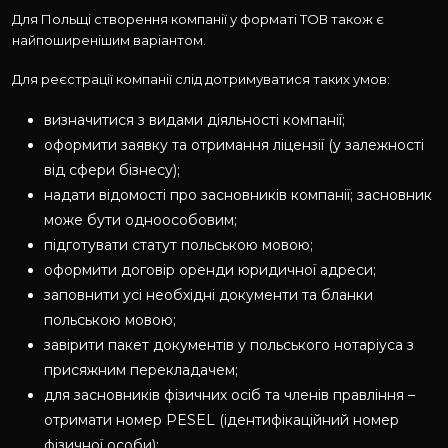
Для Польщі створення компанії у форматі ТОВ також є
найпоширенішим варіантом.
Для реєстрації компанії слід дотримуватися таких умов:
визначитися з видами діяльності компанії;
оформити заявку та отримання ліцензії (у залежності
від сфери бізнесу);
надати відомості про засновників компанії; засновник
може бути одноособовим;
підготувати статут польською мовою;
оформити договір оренди юридичної адреси;
заповнити усі необхідні документи та бланки
польською мовою;
завірити пакет документів у польського нотаріуса з
присяжним перекладачем;
для засновників фізичних осіб та членів правління –
отримати номер PESEL (ідентифікаційний номер
фізичної особи);