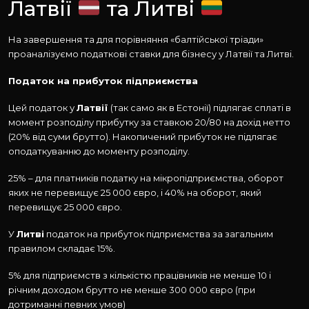
Латвії
та Литві
На завершення та для порівняння «балтійської тріади»
проаналізуємо податкові ставки для бізнесу у Латвії та Литві.
Податок на прибуток підприємства
Цей податок у
Латвії
(так само як в Естонії) підлягає сплаті в
момент розподілу прибутку за ставкою 20/80 на дохід нетто
(20% від суми брутто). Накопичений прибуток не підлягає
оподаткуванню до моменту розподілу.
25% – для платників податку на мікропідприємства, оборот
яких не перевищує 25 000 євро, і 40% на оборот, який
перевищує 25 000 євро.
У
Литві
податок на прибуток підприємства за загальним
правилом складає 15%.
5% для підприємств з кількістю працівників не менше 10 і
річним доходом брутто не менше 300 000 євро (при
дотриманні певних умов)