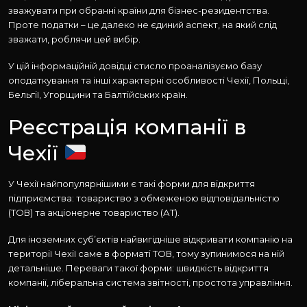
зважувати при обранні країни для бізнес-резидентства.
Проте податки – це далеко не єдиний аспект, на який слід
зважати, роблячи цей вибір.
У цій інформаційній довідці стисло проаналізуємо базу
оподаткування та інші характерні особливості Чехії, Польщі,
Бельгії, Угорщини та Балтійських країн.
Реєстрація компанії в
Чехії
У Чехії найпопулярнішими є такі форми для відкриття
підприємства: товариство з обмеженою відповідальністю
(ТОВ) та акціонерне товариство (АТ).
Для іноземних суб’єктів найвигідніше відкривати компанію на
території Чехії саме в форматі ТОВ, тому зупинимося на ній
детальніше. Переваги такої форми: швидкість відкриття
компанії, ліберальна система звітності, простота управління.