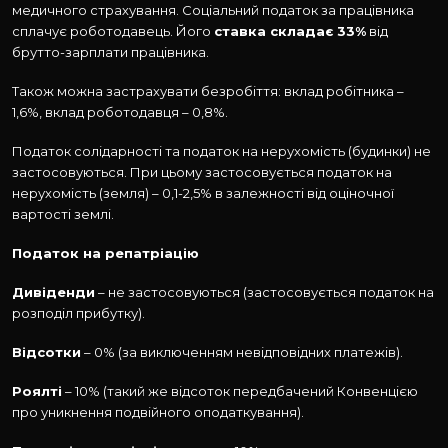
медичного страхування. Соціальний податок за працівника
сплачує роботодавець. Його
ставка складає 33%
від
брутто-зарплати працівника.
Також можна застрахувати безробіття: вклад робітника –
1,6%, вклад роботодавця – 0,8%.
Податок солідарності та податок на нерухомість (будинки) не
застосовуються. При цьому застосовується податок на
нерухомість (земля) – 0,1-2,5% в залежності від оціночної
вартості землі.
Податок на репатріацію
Дивіденди
– не застосовуються (застосовується податок на
розподіл прибутку).
Відсотки
– 0% (за виключенням невідповідних платежів).
Роялті
– 10% (такий же відсоток передбачений Конвенцією
про уникнення подвійного оподаткування).