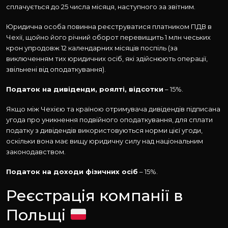
сплачується до 25 числа місяця, наступного за звітним.
Юридична особа повинна реєструватися платником ПДВ в
Чехії, щойно його річний оборот перевищить 1 млн чеських
крон упродовж 12 календарних місяців поспіль (за
виключенням тих юридичних осіб, які здійснюють операції,
звільнені від оподаткування).
Податок на дивіденди, роялті, відсотки
– 15%.
Якщо між Чехією та країною отримувача дивідендів підписана
угода про уникнення подвійного оподаткування, для сплати
податку з дивідендів використовуються норми цієї угоди,
оскільки вона має вищу юридичну силу над національним
законодавством.
Податок на доходи фізичних осіб
– 15%.
Реєстрація компанії в
Польщі