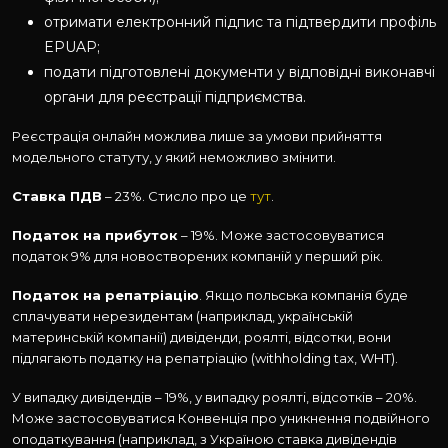
отримати електронний підпис та підтвердити профіль
EPUAP;
подати підготовлені документи у відповідні виконавчі
органи для реєстрації підприємства.
Реєстрація онлайн можлива лише за умови прийняття
модельного статуту, у який неможливо змінити.
Ставка ПДВ
– 23%. Стисло про це
тут
.
Податок на прибуток
– 19%. Може застосовуватися
податок 9% для новостворених компаній у перший рік.
Податок на репатріацію
. Якщо польська компанія буде
сплачувати нерезидентам (наприклад, українській
материнській компанії) дивіденди, роялті, відсотки, вони
підлягають податку на репатріацію (withholding tax, WHT).
У випадку дивідендів – 19%, у випадку роялті, відсотків – 20%.
Може застосовуватися Конвенція про уникнення подвійного
оподаткування (наприклад, з Україною ставка дивідендів