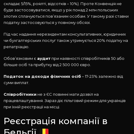
складає 5/15%, роялті, відсотків – 10%). Проте Конвенція не
буде застосовуватися, якщо у рік понад 2 млн польських
злотих сплачуються пов’язаним особам. У такому разі ставки
податку застосовуються у повному обсязі.
Під час надання нерезидентам консультативних, юридичних
чи бухгалтерських послуг також утримується 20% податку на
репатріацію.
Обов’язковим є
аудит
при наявності співробітників 50 або
більше осіб та прибутку від 2 500 000 євро.
Податок на доходи фізичних осіб
– 17-23% залежно від
суми виплат.
Співробітники
не з ЄС повинні мати дозвіл на
працевлаштування. Зараз діє пільговий режим для українців
при їхній реєстрації на місці.
Реєстрація компанії в
Бельгії