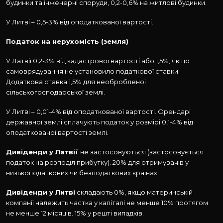
будинки та інженерні споруди, 0,2-0,6% на житлові будинки.
У Литві – 0,5-3% від оподаткованої вартості.
Податок на нерухомість (земля)
У Латвії 0,2-3% від кадастрової вартості або 1,5%, якщо
самоврядування не установило податкової ставки.
Додаткова ставка 1,5% для необробленої
сільськогосподарської землі.
У Литві – 0,01-4% від оподаткованої вартості. Орендарі
державної землі сплачують податок у розмірі 0,1-4% від
оподаткованої вартості землі.
Дивіденди у Латвії
не застосовуються (застосовується
податок на розподіл прибутку). 20% для отримувачів у
низькоподаткових чи безподаткових країнах.
Дивіденди у Литві
складають 0%, якщо материнській
компанії належить частка у капіталі не менше 10% протягом
не менше 12 місяців. 15% у решті випадків.