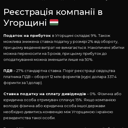
Реєстрація компанії в
Угорщині
Податок на прибуток
в Угорщині складає 9%. Також
можлива знижена ставка податку у розмірі 2% від обороту,
при цьому ведення витрат не вимагається. Накопичені збитки
можна переносити на 5 років, при цьому прибуток до
оподаткування можна зменшити лише на 50%.
ПДВ
– 27% стандартна ставка. Поріг реєстрації свідоцтва
платника ПДВ – оборот 12 млн форинтів (курс долара 337.4
форинти за 1 долар).
Ставка податку на сплату дивідендів
– 0%. Фізична або
юридична особа отримувач сплачує 15%. Якщо компанією
володіє фізична або юридична особа іншої держави
необхідно дивитись конвенцію між Угорщиною і країною
резидентства такої особи.