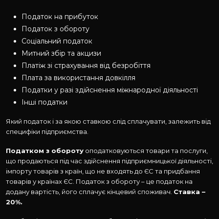
Податок на прибуток
Податок з обороту
Соціальний податок
Митний збір та акцизи
Платіж зі страхування від безробіття
Плата за використання довкілля
Податки у разі здійснення міжнародної діяльності
Інші податки
Який податок і за якою ставкою слід сплачувати, залежить від
специфіки підприємства.
Податком з обороту
оподатковуються товари та послуги,
що продаються під час здійснення підприємницької діяльності,
імпорту товарів з країн, що не входять до ЄС та придбання
товарів у країнах ЄС. Податок з обороту – це податок на
додану вартість, його сплачує кінцевий споживач.
Ставка –
20%.