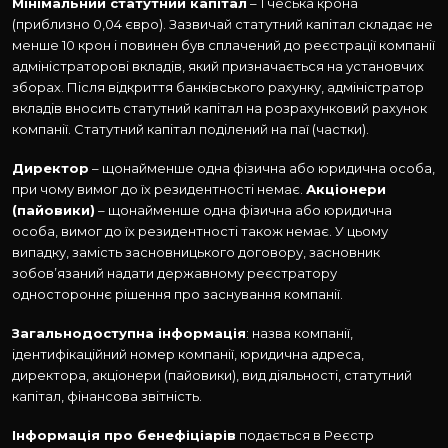
Мінімальний статутний капітал
– 1 чеська крона
(приблизно 0,04 євро). Зазвичай статутний капітал складає не
менше 10 крон і повинен був сплачений до реєстрації компанії
адміністраторові вкладів, який призначається на установчих
зборах. Після відкриття банківського рахунку, адміністратор
вкладів вносить статутний капітал на розрахунковий рахунок
компанії. Статутний капітал поділений на паї (частки).
Директор
– щонайменше одна фізична або юридична особа,
при чому вимог до їх резидентності немає.
Акціонери
(пайовики)
– щонайменше одна фізична або юридична
особа, вимог до їх резидентності також немає. У цьому
випадку, замість засновницького договору, засновник
зобов’язаний надати державному реєстратору
одностороннє рішення про заснування компанії.
Загальнодоступна інформація
: назва компанії,
ідентифікаційний номер компанії, юридична адреса,
директора, акціонери (пайовики), вид діяльності, статутний
капітал, фінансова звітність.
Інформація про бенефіціарів
подається в Реєстр