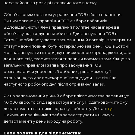
несе пайовик в розмірі несплаченого внеску.
Обов’язковим органом управляння ТОВ є його правління.
Вищим органом управління ТОВ є збори пайовиків.
Відповідальність члена правління полягає насамперед в
обов’язку відшкодування збитків. Для заснування ТОВ в
Естонії необхідно укласти засновницький договір і затвердити
статут – вони повинні бути нотаріально завірені. ТОВ в Естонії
можна заснувати і в порядку прискореного провадження, але
для цього слід скористатися типовими документами. Якщо за
загальним правилом заява про заснування ТОВ
розглядається упродовж 5 робочих днів з моменту її
отримання, то у за прискореної процедури – не пізніше
наступного робочого дня після отримання заяви.
Якщо запланований річний оборот підприємства перевищує
40 000 євро, то слід зареєструватися у Податково-митному
департаменті платників податку з обороту. Деталі
тут
.
Найманих працівників треба зареєструвати у цьому ж
департаменті у день виходу на роботу.
Види податків для підприємства: