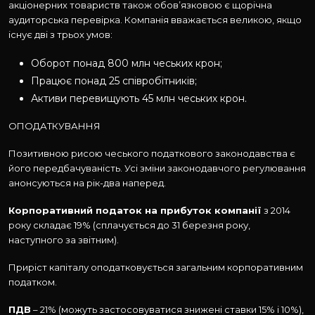
акціонерних товариств також обов’язковою є щорічна
аудиторська перевірка. Компанія вважається великою, якщо
існує дві з трьох умов:
Оборот понад 800 млн чеських крон;
Працює понад 25 співробітників;
Активи перевищують 45 млн чеських крон.
ОПОДАТКУВАННЯ
Позитивною рисою чеського податкового законодавства є
його передбачуваність. Усі зміни законодавчого регулювання
анонсуються на рік-два наперед.
Корпоративний податок на прибуток компанії
з 2014
року складає 19% (сплачується до 31 березня року,
наступного за звітним).
Приріст капіталу оподатковується загальним корпоративним
податком.
ПДВ
– 21% (можуть застосовуватися знижені ставки 15% і 10%),