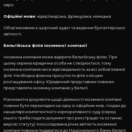
євро.
Офіційні мови
: нідерландська, французька, німецька.
Обов’язковими є щорічний аудит та ведення бухгалтерської
звітності.
Бельгійська філія іноземної компанії
Іноземна компанія може відкрити бельгійську філію. При
цьому окрема юридична особа не створюється, тому
іноземна компанія несе відповідальність за всі зобов’язання
філії. Необхідна фізична присутність філії з місцем
розташування офісу. Юридичний представник повинен
представляти іноземну компанію у Бельгії.
Різноманітні документи щодо діяльності іноземної компанії
повинні бути перекладені на одну із офіційних мов, і подані до
канцелярії компетентного корпоративного суду (серед
іншого треба подати документ про реєстрацію та останню
версію статуту). Консолідована річна звітність іноземної
компанії повинна подаватися до Національного банку Бельгії.