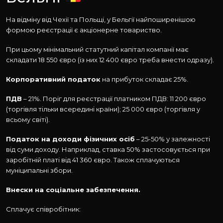
На відміну від Чехії та Польщі, у Бельгії найпоширенішою
формою реєстрації є акціонерне товариство.
При цьому мінімальний статутний капітал компанії має
складати 18 550 євро (із них 12 400 євро треба внести одразу).
Корпоративний податок
на прибуток складає 25%.
ПДВ
– 21%. Поріг для реєстрації платником ПДВ: 11 200 євро
(торгівля тільки всередині країни); 25 000 євро (торгівля у
всьому світі).
Податок на доходи фізичних осіб
– 25-50% у залежності
від суми доходу. Наприклад, ставка 50% застосовується при
заробітній платі від 41 360 євро. Також сплачуються
муніципальні збори.
Внески на соціальне забезпечення.
Сплачує співробітник: