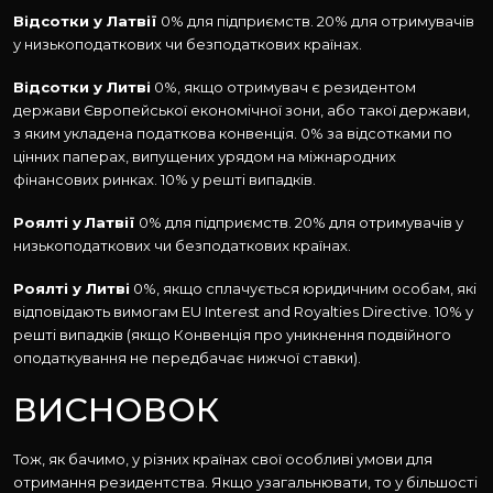
Відсотки у Латвії
0% для підприємств. 20% для отримувачів
у низькоподаткових чи безподаткових країнах.
Відсотки у Литві
0%, якщо отримувач є резидентом
держави Європейської економічної зони, або такої держави,
з яким укладена податкова конвенція. 0% за відсотками по
цінних паперах, випущених урядом на міжнародних
фінансових ринках. 10% у решті випадків.
Роялті у
Латвії
0% для підприємств. 20% для отримувачів у
низькоподаткових чи безподаткових країнах.
Роялті у Литві
0%, якщо сплачується юридичним особам, які
відповідають вимогам EU Interest and Royalties Directive. 10% у
решті випадків (якщо Конвенція про уникнення подвійного
оподаткування не передбачає нижчої ставки).
ВИСНОВОК
Тож, як бачимо, у різних країнах свої особливі умови для
отримання резидентства. Якщо узагальнювати, то у більшості