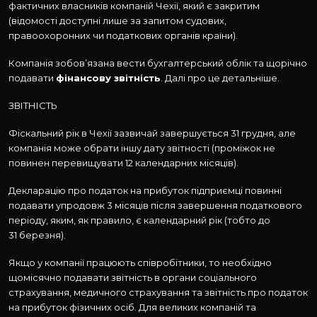
фактичних власників компаній Чехії, який є закритим
(відомості доступні лише за запитом судових,
правоохоронних чи податкових органів країни).
Компанія зобов’язана вести бухгалтерський облік та щорічно
подавати
фінансову звітність
. Далі про це детальніше.
ЗВІТНІСТЬ
Фіскальний рік в Чехії зазвичай завершується 31 грудня, але
компанія може обрати іншу дату звітності (проміжок не
повинен перевищувати 12 календарних місяців).
Декларацію про податок на прибуток підприємці повинні
подавати упродовж 3 місяців після завершення податкового
періоду, яким, як правило, є календарний рік (тобто до
31 березня).
Якщо у компанії працюють співробітники, то необхідно
щомісячно подавати звітність в органи соціального
страхування, медичного страхування та звітність про податок
на прибуток фізичних осіб. Для великих компаній та