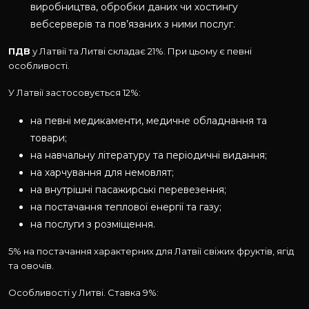
виробництва, обробки даних чи хостингу
вебсерверів та пов’язаних з ними послуг.
ПДВ
у Латвії та Литві складає 21%. При цьому є певні
особливості.
У Латвії застосовується 12%:
на певні медикаменти, медичне обладнання та
товари;
на навчальну літературу та періодичні видання;
на харчування для немовлят;
на внутрішні пасажирські перевезення;
на постачання теплової енергії та газу;
на послуги з розміщення.
5% на постачання характерних для Латвії свіжих фруктів, ягід
та овочів.
Особливості у Литві. Ставка 9%: