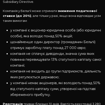
Subsidiary Directive.
Компанія у Бельгії може отримати
зниження податкової
ставки (до 20%)
, але тільки у разі, якщо вона відповідає усім
таким вимогам:
у компанії є акціонер-юридична особа (або юридичні
особи), яка володіє понад 50% акцій;
щонайменше один директор (громадянин Бельгії)
отримує заробітну плату понад 27 000 євро;
компанія не сплачує дивіденди, значна сума яких
повинна перевищувати 13% статутного капіталу самої
компанії;
компанія не входить до групи підприємств, діяльність
яких регулюється державою;
у компанії немає акціонерів, які володіють понад 50%
від статутного капіталу суми, утвореної на підставі
збереженого прибутку.
Реєстрація
триває близько 10 днів. Вартість реєстрації 3 280