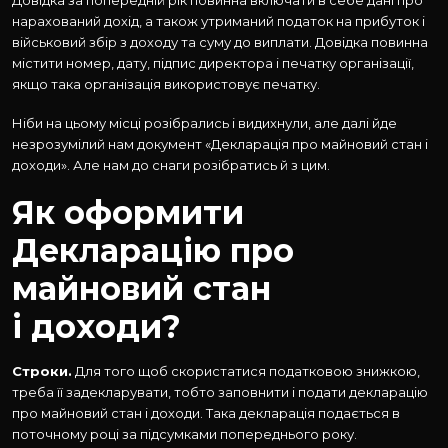
Довідка за попередній рік повинна включати в себе дані про
нарахований дохід, а також утриманий податок на прибуток і
військовий збір з доходу та суму до виплати. Довідка повинна
містити номер, дату, підпис директора і печатку організації,
якщо така організація використовує печатку.
Ніби на цьому місці розібрались і видихнули, але далі йде
незрозумілий нам документ «Декларація про майновий стан і
доходи». Але нам до снаги розібратись й з цим.
Як оформити
Декларацію про
майновий стан
і доходи?
Строки.
Для того щоб скористатися податковою знижкою,
треба її задекларувати, тобто заповнити і подати декларацію
про майновий стан і доходи. Така декларація подається в
поточному році за підсумками попереднього року.