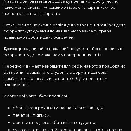
А зараз розповім зі свого досвіду поетапно і доступно, як
каже моя знайома – «людською мовою і в картинках», бо
насправді не все так просто.
Отже, коли ваша дитина радіє що її мрії здійснилися і ви йдете
оформляти документи до навчального закладу, треба
правильно зробити декілька речей.
Договір
надзвичайно важливий документ, і його правильне
оформлення допоможе вам у поверненні коштів.
Передусім ви маєте вирішити для себе, на кого з працюючих
батьків чи працюючого студента оформити договір.
Пам’ятайте: працюючий не повинен бути приватним
підприємцем!
У договорі мають бути прописані:
обов’язкові реквізити навчального закладу,
печатка і підписи,
реквізити одного з батьків чи студента,
сума оплати і за який період навчання, тобто раз на