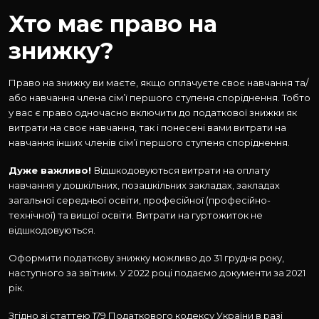
Хто має право на
знижку?
Право на знижку ви маєте, якщо оплачуєте своє навчання та/
або навчання члена сім’ї першого ступеня споріднення. Тобто
у вас є право одночасно включити до податкової знижки як
витрати на своє навчання, так і понесені вами витрати на
навчання інших членів сім’ї першого ступеня споріднення.
Дуже важливо!
Відшкодовуються витрати на оплату
навчання у дошкільних, позашкільних закладах, закладах
загальної середньої освіти, професійної (професійно-
технічної) та вищої освіти. Витрати на гуртожиток не
відшкодовуються.
Оформити податкову знижку можливо до 31 грудня року,
наступного за звітним. У 2022 році подаємо документи за 2021
рік.
Згідно зі статтею 179 Податкового кодексу України в разі