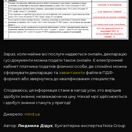
Зараз, коли майже всі послуги надаються онлайн, декларацію
і усі документи можна подати також онлайн. Є електронний
кабінет платника податків фізичної особи, де спокійно можна
сформувати декларацію та
завантажити
файли в ПДФ-
форматі або звернутись до кваліфікованих спеціалістів.
Сподіваюсь, ця інформація стане в нагоді усім, хто вирішив
здобути знання, незважаючи на ціну. Нехай мрії здійснюються
і здобуті знання стануть у пригоді!
Джерело:
mind.ua
Автор:
Людмила Дідух
, бухгалтерка-експертка Nota Group