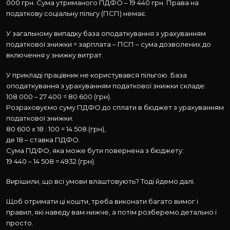
000 грн. Сума утриманого ПДФО – 19 440 грн. Права на
податкову соціальну пільгу (ПСП) немає.
У загальному випадку база оподаткування з урахуванням
податкової знижки = зарплата – ПСП – сума дозволених до
включення у знижку витрат.
У прикладі працівник не користувався пільгою. База
оподаткування з урахуванням податкової знижки складе:
108 000 – 27 400 = 80 600 (грн).
Розраховуємо суму ПДФО до сплати в бюджет з урахуванням
податкової знижки:
80 600 х 18 : 100 = 14 508 (грн),
де 18 – ставка ПДФО.
Сума ПДФО, яка може бути повернена з бюджету:
19 440 – 14 508 = 4932 (грн).
Вирішили, що всі умови влаштовують? Тоді йдемо далі.
Щоб отримати ці кошти, треба виконати багато вимог і
правил, які наведу вам нижче, а потім розберемо детально і
просто.