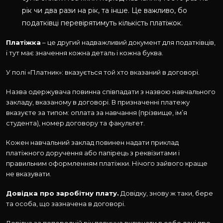
рік чи два рази на рік, та інше. Це важливо, бо
податківці перевірятимуть кількість платіжок.
Платіжка
– це другий надважливий документ для податківців,
і тут має значення кожна деталь і кожна буква.
У полі «Платник»: вказується той хто вказаний в договорі.
Назва одержувача повинна співпадати з назвою навчального
закладу, вказаному в договорі. В призначенні платежу
вказуєте за типом: оплата за навчання (прізвище, ім’я
студента), номер договору та факультет.
Кожен навчальний заклад повинен надати приклад
платіжного доручення або папірець з реквізитами і
правильним оформленням платіжки. Нічого зайвого краще
не вказувати.
Довідка про заробітну плату.
Довідку, знову ж таки, бере
та особа, що зазначена в договорі.