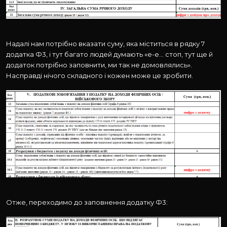
Надалі нам потрібно вказати суму, яка міститься в рядку 7
додатка Ф3, і тут багато людей думають «е-е… стоп, тут ще й
додаток потрібно заповнити, ми так не домовлялись».
Насправді нічого складного і кожен може це зробити.
Отже, переходимо до заповнення додатку Ф3: