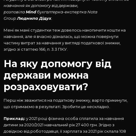
навчання як допомогу від держави,
розповіла
Mind
бухгалтерка-експертка Nota
Group
Людмила Дідух
.
Мені як мамі студентки теж довелось накопичити кошти на
навчання, але я вчасно дізналась, що можна повернути
частину витрат за навчання у вигляді податкової знижки,
згідно зі статтею 166, п. 3.3 ПКУ.
На яку допомогу від
держави можна
розраховувати?
Перш ніж зважитися на податкову знижку, варто прикинути,
що отримаємо в результаті. Зробити це нескладно.
Приклад:
у 2021 році фізична особа сплатила за навчання
дитини за 2020/2021 навчальний рік 27 400 грн. Згідно з
довідкою від роботодавця, її зарплата за 2021 рік склала 108