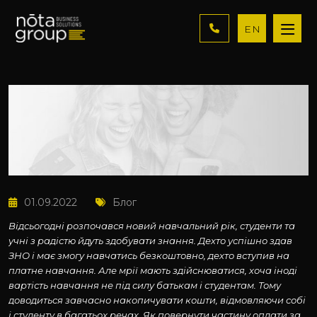
EN
01.09.2022
Блог
Відсьогодні розпочався новий навчальний рік, студенти та
учні з радістю йдуть здобувати знання. Дехто успішно здав
ЗНО і має змогу навчатись безкоштовно, дехто вступив на
платне навчання. Але мрії мають здійснюватися, хоча іноді
вартість навчання не під силу батькам і студентам. Тому
доводиться завчасно накопичувати кошти, відмовляючи собі
і студенту в багатьох речах. Як повернути частину оплати за