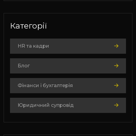
Категорії
HR та кадри
Блог
Фінанси і бухгалтерія
Юридичний супровід