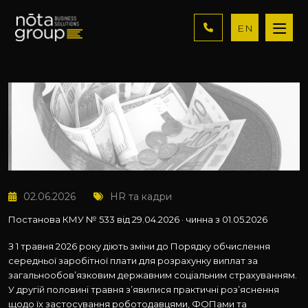
EN
02.06.2026
HR та кадри
Постанова КМУ № 533 від 29.04.2026 · чинна з 01.05.2026
З 1 травня 2026 року діють зміни до Порядку обчислення
середньої заробітної плати для розрахунку виплат за
загальнообов’язковим державним соціальним страхуванням.
У другій половині травня з’явилися практичні роз’яснення
щодо їх застосування роботодавцями, ФОПами та