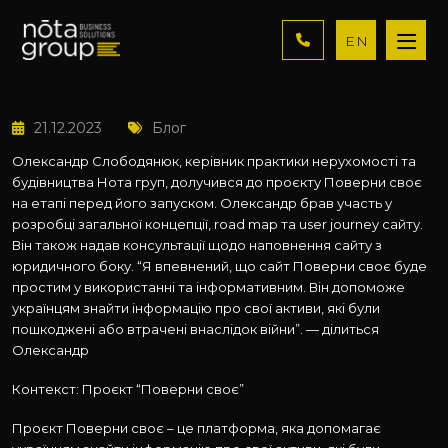
EN
21.12.2023
Блог
Олександр Слободянюк, керівник практики нерухомості та
будівництва Нота груп, долучився до проєкту Поверни своє
на етапі перед його запуском. Олександр брав участь у
розробці загальної концепції, road map та user journey сайту.
Він також надав консультації щодо наповнення сайту з
юридичного боку. “Я впевнений, що сайт Поверни своє буде
простим у використанні та інформативним. Він допоможе
українцям знайти інформацію про свої активи, які були
пошкоджені або втрачені внаслідок війни”. — ділиться
Олександр
Контекст: Проєкт “Поверни своє”
Проєкт Поверни своє – це платформа, яка допомагає