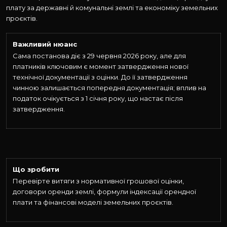
плату за державні й комунальні землі та економіку земельних
проєктів.
Важливий нюанс
Сама постанова діє з 29 червня 2026 року, але для
платників ключовим є момент затвердження нової
технічної документації з оцінки. До її затвердження
чинною залишається попередня документація; вплив на
податок очікується з 1 січня року, що настає після
затвердження.
Що зробити
Перевірте витяги з нормативної грошової оцінки,
договори оренди землі, формули індексації орендної
плати та фінансові моделі земельних проєктів.