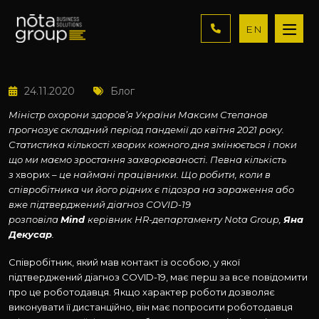
EN
24.11.2020
Блог
Міністр охорони здоров’я України Максим Степанов
прогнозує складний період пандемії до квітня 2021 року.
Статистика кількості хворих кожного дня змінюється і поки
що ми маємо зростання захворюваності. Певна кількість
з
хворих
– це наймані працівники. Що робити, коли в
співробітника чи його рідних є підозра на зараження або
вже підтверджений діагноз СOVID-19
розповіла
Mind
керівник HR-департаменту Nota Group,
Яна
Декусар
.
Співробітник, який мав контакт із особою, у якої
підтверджений діагноз COVID-19, має перш за все повідомити
про це роботодавця. Якщо характер роботи дозволяє
виконувати її дистанційно, він має попросити роботодавця