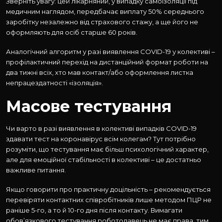
Зверніть увагу: цей лікарняний, у випадку самоізоляції під
медичним наглядом, передбачає виплату 50% середнього
заробітку незалежно від страхового стажу, а ще його не
оформляють для осіб старше 60 років.
Аналогічний алгоритм у разі виявлення COVID-19 у колективі –
профілактичний перехід на дистанційний формат роботи на
два тижні всіх, хто мав контакт/або оформлення листка
непрацездатності «ізоляція».
Масове тестування
Чи варто в разі виявлення в колективі випадків COVID-19
здавати тест на коронавірус всім колегам? Тут потрібно
розуміти, що тестування має більш психологічний характер,
але для емоційної стабільності в колективі – це достатньо
важливе питання.
Якщо говорити про практичну доцільність – рекомендується
перевіряти контактних співробітників лише методом ПЦР не
раніше 5-го, а то й 10-го дня після контакту. Вимагати
обов’язкового тестування роботодавець не має права, тим