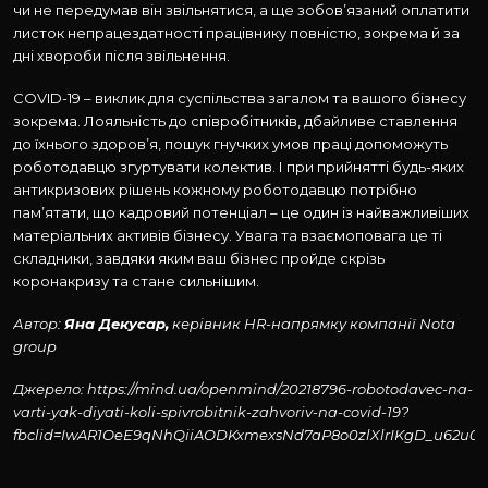
чи не передумав він звільнятися, а ще зобов’язаний оплатити
листок непрацездатності працівнику повністю, зокрема й за
дні хвороби після звільнення.
COVID-19 – виклик для суспільства загалом та вашого бізнесу
зокрема. Лояльність до співробітників, дбайливе ставлення
до їхнього здоров’я, пошук гнучких умов праці допоможуть
роботодавцю згуртувати колектив. І при прийнятті будь-яких
антикризових рішень кожному роботодавцю потрібно
пам’ятати, що кадровий потенціал – це один із найважливіших
матеріальних активів бізнесу. Увага та взаємоповага це ті
складники, завдяки яким ваш бізнес пройде скрізь
коронакризу та стане сильнішим.
Автор:
Яна Декусар,
керівник HR-напрямку компанії Nota
group
Джерело: https://mind.ua/openmind/20218796-robotodavec-na-
varti-yak-diyati-koli-spivrobitnik-zahvoriv-na-covid-19?
fbclid=IwAR1OeE9qNhQiiAODKxmexsNd7aP8o0zlXlrIKgD_u62u0