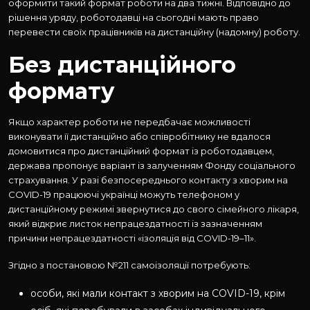
оформити такий формат роботи на два тижні. Відповідно до
рішення уряду, роботодавці на сьогодні мають право
перевести своїх працівників на дистанційну (надомну) роботу.
Без дистанційного
формату
Якщо характер роботи не передбачає можливості
виконувати її дистанційно або співробітнику не вдалося
домовитися про дистанційний формат із роботодавцем,
держава пропонує варіант із залученням Фонду соціального
страхування. У разі безпосереднього контакту з хворим на
COVID-19 працюючі українці можуть телефоном у
дистанційному режимі звернутися до свого сімейного лікаря,
який відкриє листок непрацездатності із зазначенням
причини непрацездатності «ізоляція від COVID-19–11».
Згідно з постановою №211 самоізоляції потребують:
особи, які мали контакт з хворим на COVID-19, крім