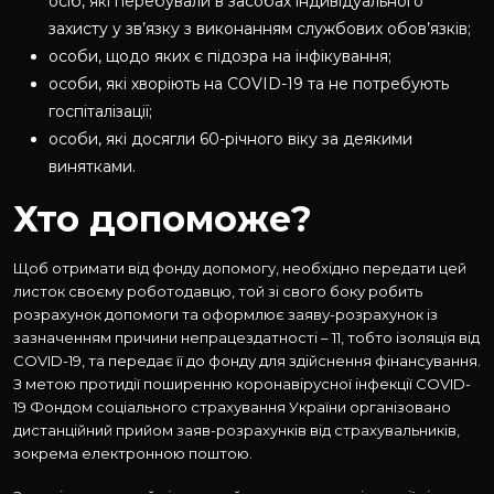
осіб, які перебували в засобах індивідуального
захисту у зв’язку з виконанням службових обов’язків;
особи, щодо яких є підозра на інфікування;
особи, які хворіють на COVID-19 та не потребують
госпіталізації;
особи, які досягли 60-річного віку за деякими
винятками.
Хто допоможе?
Щоб отримати від фонду допомогу, необхідно передати цей
листок своєму роботодавцю, той зі свого боку робить
розрахунок допомоги та оформлює заяву-розрахунок із
зазначенням причини непрацездатності – 11, тобто ізоляція від
COVID-19, та передає її до фонду для здійснення фінансування.
З метою протидії поширенню коронавірусної інфекції COVID-
19 Фондом соціального страхування України організовано
дистанційний прийом заяв-розрахунків від страхувальників,
зокрема електронною поштою.