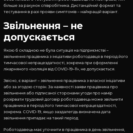
більше за рахунок співробітника. Дистанційний формат та
тестування в разі прояви симптомів – найкращій варіант.
Звільнення – не
допускається
Якою б складною не була ситуація на підприємстві –
звільнення працівника з ініціативи роботодавця в період його
тимчасової непрацездатності, зокрема при оформленні
лікарняного «ізоляція від COVID-19–11», не допускається.
Звісно, є варіант – звільнення працівника з власної ініціативи
або за згодою сторін. За наявності заяви працівника про
звільнення або підписаної сторонами угоди про намір
розірвати трудовий договір роботодавець може звільнити
працівника в період його тимчасової непрацездатності,
зокрема. COVID-19, якщо заздалегідь визначена дата
звільнення припадає на такий період.
Роботодавець має уточнити в працівника в день звільнення,